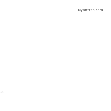
Nyantren.com
,
hat