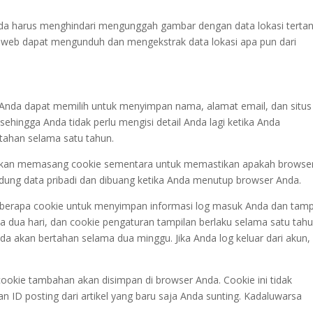
nda harus menghindari mengunggah gambar dengan data lokasi tert
us web dapat mengunduh dan mengekstrak data lokasi apa pun dari
, Anda dapat memilih untuk menyimpan nama, alamat email, dan situ
ehingga Anda tidak perlu mengisi detail Anda lagi ketika Anda
rtahan selama satu tahun.
i akan memasang cookie sementara untuk memastikan apakah browse
dung data pribadi dan dibuang ketika Anda menutup browser Anda.
berapa cookie untuk menyimpan informasi log masuk Anda dan tamp
a dua hari, dan cookie pengaturan tampilan berlaku selama satu tahu
da akan bertahan selama dua minggu. Jika Anda log keluar dari akun,
cookie tambahan akan disimpan di browser Anda. Cookie ini tidak
 ID posting dari artikel yang baru saja Anda sunting. Kadaluwarsa