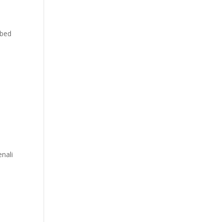
mbed
nali